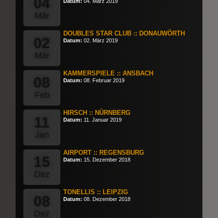
04
Datum:
04. März 2019
Mär
DOUBLES STAR CLUB :: DONAUWÖRTH
02
Datum:
02. März 2019
Mär
KAMMERSPIELE :: ANSBACH
08
Datum:
08. Februar 2019
Feb
HIRSCH :: NÜRNBERG
11
Datum:
11. Januar 2019
Jan
AIRPORT :: REGENSBURG
15
Datum:
15. Dezember 2018
Dez
TONELLIS :: LEIPZIG
08
Datum:
08. Dezember 2018
Dez