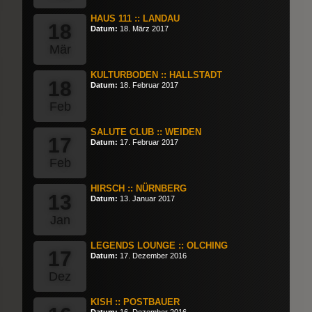
HAUS 111 :: LANDAU
18
Datum:
18. März 2017
Mär
KULTURBODEN :: HALLSTADT
18
Datum:
18. Februar 2017
Feb
SALUTE CLUB :: WEIDEN
17
Datum:
17. Februar 2017
Feb
HIRSCH :: NÜRNBERG
13
Datum:
13. Januar 2017
Jan
LEGENDS LOUNGE :: OLCHING
17
Datum:
17. Dezember 2016
Dez
KISH :: POSTBAUER
Datum:
16. Dezember 2016