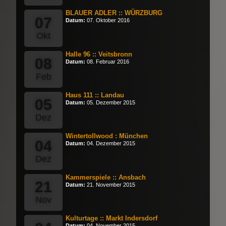
BLAUER ADLER :: WÜRZBURG
07
Datum:
07. Oktober 2016
Okt
Halle 96 :: Veitsbronn
08
Datum:
08. Februar 2016
Feb
Haus 111 :: Landau
05
Datum:
05. Dezember 2015
Dez
Wintertollwood : München
04
Datum:
04. Dezember 2015
Dez
Kammerspiele :: Ansbach
21
Datum:
21. November 2015
Nov
Kulturtage :: Markt Indersdorf
Datum:
04. November 2015