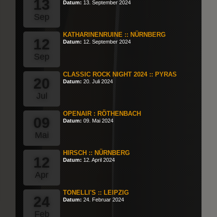
13
Datum:
13. September 2024
Sep
KATHARINENRUINE :: NÜRNBERG
12
Datum:
12. September 2024
Sep
CLASSIC ROCK NIGHT 2024 :: PYRAS
20
Datum:
20. Juli 2024
Jul
OPENAIR : RÖTHENBACH
09
Datum:
09. Mai 2024
Mai
HIRSCH :: NÜRNBERG
12
Datum:
12. April 2024
Apr
TONELLI'S :: LEIPZIG
24
Datum:
24. Februar 2024
Feb