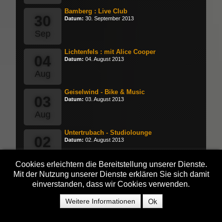
Bamberg : Live Club
30
Datum:
30. September 2013
Sep
Lichtenfels : mit Alice Cooper
04
Datum:
04. August 2013
Aug
Geiselwind - Bike & Music
03
Datum:
03. August 2013
Aug
Untertrubach - Studiolounge
02
Datum:
02. August 2013
Aug
Cookies erleichtern die Bereitstellung unserer Dienste.
Fürth : Fürth Festival
Mit der Nutzung unserer Dienste erklären Sie sich damit
05
Datum:
05. Juli 2013
einverstanden, dass wir Cookies verwenden.
Jul
Ok
Weitere Informationen
Ansbach - Stadfest
Datum:
31. Mai 2013