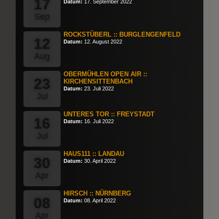
17
Datum:
17. September 2022
Sep
ROCKSTÜBERL :: BURGLENGENFELD
12
Datum:
12. August 2022
Aug
OBERMÜHLEN OPEN AIR ::
23
KIRCHENSITTENBACH
Datum:
23. Juli 2022
Jul
UNTERES TOR :: FREYSTADT
16
Datum:
16. Juli 2022
Jul
HAUS111 :: LANDAU
30
Datum:
30. April 2022
Apr
HIRSCH :: NÜRNBERG
08
Datum:
08. April 2022
Apr