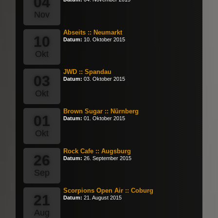
04
Nov
Abseits :: Neumarkt
10
Datum:
10. Oktober 2015
Okt
JWD :: Spandau
03
Datum:
03. Oktober 2015
Okt
Brown Sugar :: Nürnberg
01
Datum:
01. Oktober 2015
Okt
Rock Cafe :: Augsburg
26
Datum:
26. September 2015
Sep
Scorpions Open Air :: Coburg
21
Datum:
21. August 2015
Aug