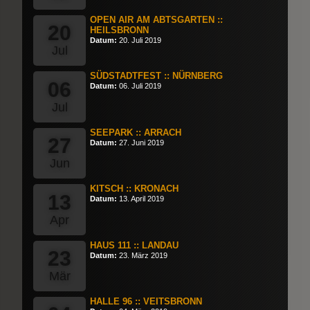
OPEN AIR AM ABTSGARTEN ::
20
HEILSBRONN
Datum:
20. Juli 2019
Jul
SÜDSTADTFEST :: NÜRNBERG
06
Datum:
06. Juli 2019
Jul
SEEPARK :: ARRACH
27
Datum:
27. Juni 2019
Jun
KITSCH :: KRONACH
13
Datum:
13. April 2019
Apr
HAUS 111 :: LANDAU
23
Datum:
23. März 2019
Mär
HALLE 96 :: VEITSBRONN