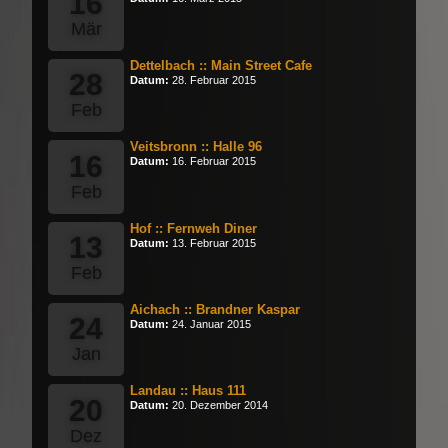
16
Mär
Dettelbach :: Main Street Cafe
28
Datum:
28. Februar 2015
Feb
Veitsbronn :: Halle 96
16
Datum:
16. Februar 2015
Feb
Hof :: Fernweh Diner
13
Datum:
13. Februar 2015
Feb
Aichach :: Brandner Kaspar
24
Datum:
24. Januar 2015
Jan
Landau :: Haus 111
20
Datum:
20. Dezember 2014
Dez