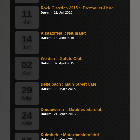
Rock Classics 2015 :: Postbauer-Heng
11
Datum:
11. Juli 2015
Jul
Altstatdfest :: Neumarkt
14
Datum:
14. Juni 2015
Jun
Weiden :: Salute Club
02
Datum:
02. April 2015
Apr
Dettelbach : Main Street Cafe
29
Datum:
29. März 2015
Mär
Donauwörth :: Doubles Starclub
24
Datum:
24. März 2015
Mär
Kulmbch :: Motorradsternfahrt
Datum:
16. März 2015