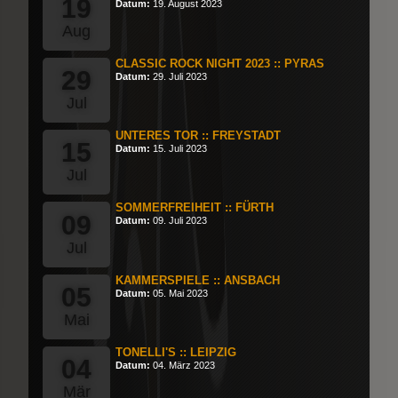
19
Datum:
19. August 2023
Aug
CLASSIC ROCK NIGHT 2023 :: PYRAS
29
Datum:
29. Juli 2023
Jul
UNTERES TOR :: FREYSTADT
15
Datum:
15. Juli 2023
Jul
SOMMERFREIHEIT :: FÜRTH
09
Datum:
09. Juli 2023
Jul
KAMMERSPIELE :: ANSBACH
05
Datum:
05. Mai 2023
Mai
TONELLI'S :: LEIPZIG
04
Datum:
04. März 2023
Mär