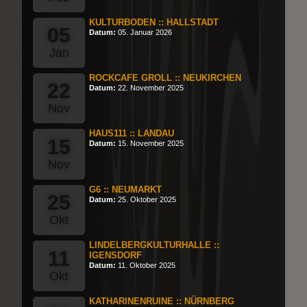
KULTURBODEN :: HALLSTADT
05
Datum:
05. Januar 2026
Jan
ROCKCAFE GROLL :: NEUKIRCHEN
22
Datum:
22. November 2025
Nov
HAUS111 :: LANDAU
15
Datum:
15. November 2025
Nov
G6 :: NEUMARKT
25
Datum:
25. Oktober 2025
Okt
LINDELBERGKULTURHALLE ::
11
IGENSDORF
Datum:
11. Oktober 2025
Okt
KATHARINENRUINE :: NÜRNBERG