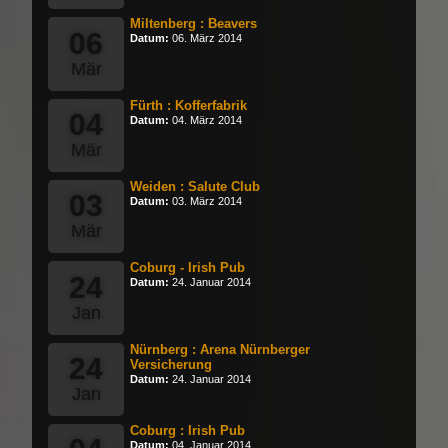
Miltenberg : Beavers
06
Datum:
06. März 2014
Mär
Fürth : Kofferfabrik
04
Datum:
04. März 2014
Mär
Weiden : Salute Club
03
Datum:
03. März 2014
Mär
Coburg - Irish Pub
24
Datum:
24. Januar 2014
Jan
Nürnberg : Arena Nürnberger
24
Versicherung
Datum:
24. Januar 2014
Jan
Coburg : Irish Pub
Datum:
04. Januar 2014