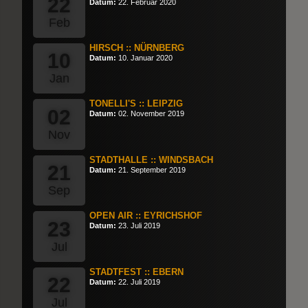
22
Datum:
22. Februar 2020
Feb
HIRSCH :: NÜRNBERG
10
Datum:
10. Januar 2020
Jan
TONELLI'S :: LEIPZIG
02
Datum:
02. November 2019
Nov
STADTHALLE :: WINDSBACH
21
Datum:
21. September 2019
Sep
OPEN AIR :: EYRICHSHOF
23
Datum:
23. Juli 2019
Jul
STADTFEST :: EBERN
22
Datum:
22. Juli 2019
Jul