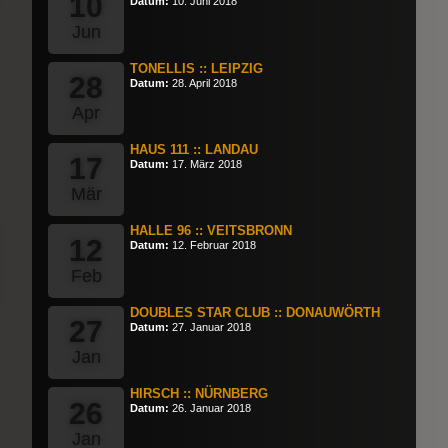
10
Datum:
10. Juni 2018
Jun
TONELLIS :: LEIPZIG
28
Datum:
28. April 2018
Apr
HAUS 111 :: LANDAU
17
Datum:
17. März 2018
Mär
HALLE 96 :: VEITSBRONN
12
Datum:
12. Februar 2018
Feb
DOUBLES STAR CLUB :: DONAUWÖRTH
27
Datum:
27. Januar 2018
Jan
HIRSCH :: NÜRNBERG
26
Datum:
26. Januar 2018
Jan