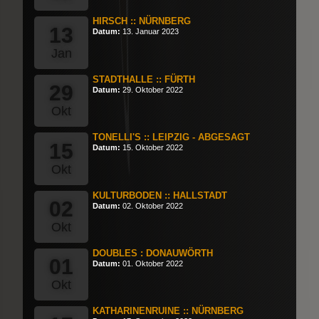
HIRSCH :: NÜRNBERG
13
Datum:
13. Januar 2023
Jan
STADTHALLE :: FÜRTH
29
Datum:
29. Oktober 2022
Okt
TONELLI'S :: LEIPZIG - ABGESAGT
15
Datum:
15. Oktober 2022
Okt
KULTURBODEN :: HALLSTADT
02
Datum:
02. Oktober 2022
Okt
DOUBLES : DONAUWÖRTH
01
Datum:
01. Oktober 2022
Okt
KATHARINENRUINE :: NÜRNBERG