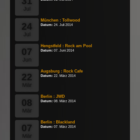
31
Jul
München : Tollwood
24
Datum:
24. Juli 2014
Jul
Hengstfeld : Rock am Pool
07
Datum:
07. Juni 2014
Jun
Augsburg : Rock Cafe
22
Datum:
22. März 2014
Mär
Berlin : JWD
08
Datum:
08. März 2014
Mär
Berlin : Blackland
07
Datum:
07. März 2014
Mär