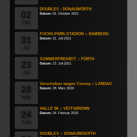
DOUBLES : DONAUWÖRTH
02
Datum:
02. Oktober 2021
Okt
FUCHS-PARK-STADION :: BAMBERG
31
Datum:
31. Juli 2021
Jul
SOMMERFREIHEIT :: FÜRTH
23
Datum:
23. Juli 2021
Jul
Verschoben wegen Corona :: LANDAU
28
Datum:
28. März 2020
Mär
HALLE 96 :: VEITSBRONN
24
Datum:
24. Februar 2020
Feb
DOUBLES :: DONAUWOERTH