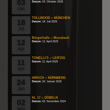
03
Datum:
03. Oktober 2025
Okt
TOLLWOOD :: MÜNCHEN
18
Datum:
18. Juli 2025
Jul
Bürgerhalle :: Moosbach
12
Datum:
12. April 2025
Apr
TONELLI'S :: LEIPZIG
11
Datum:
11. April 2025
Apr
HIRSCH :: NÜRNBERG
24
Datum:
24. Januar 2025
Jan
KL 17 :: DÖBELN
02
Datum:
02. November 2024
Nov