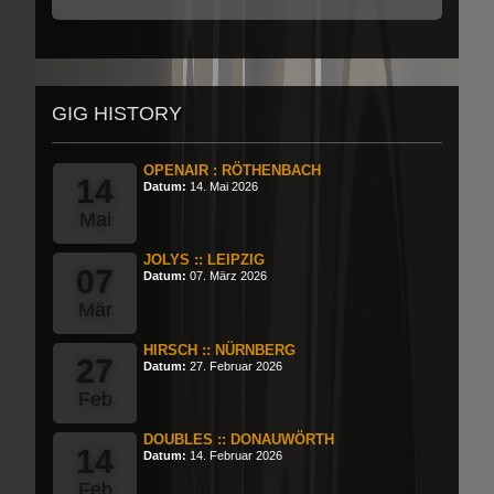
GIG HISTORY
OPENAIR : RÖTHENBACH
14
Datum:
14. Mai 2026
Mai
JOLYS :: LEIPZIG
07
Datum:
07. März 2026
Mär
HIRSCH :: NÜRNBERG
27
Datum:
27. Februar 2026
Feb
DOUBLES :: DONAUWÖRTH
14
Datum:
14. Februar 2026
Feb