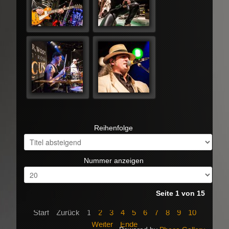
Reihenfolge
Nummer anzeigen
Seite 1 von 15
Start
Zurück
1
2
3
4
5
6
7
8
9
10
Weiter
Ende